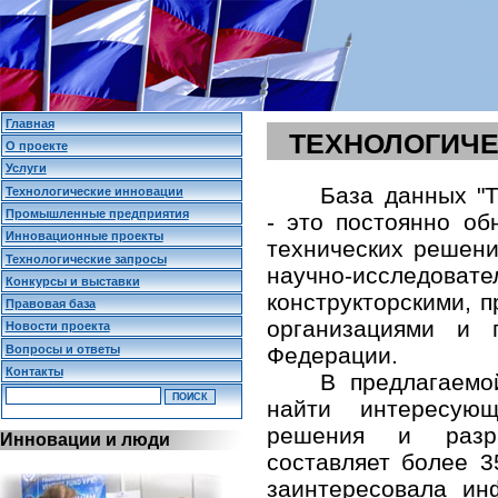
Главная
ТЕХНОЛОГИЧЕ
О проекте
Услуги
База данных "Т
Технологические инновации
Промышленные предприятия
- это постоянно о
Инновационные проекты
технических решени
Технологические запросы
научно-исследо
Конкурсы и выставки
конструкторскими,
Правовая база
организациями и 
Новости проекта
Вопросы и ответы
Федерации.
Контакты
В предлагаемо
найти интересующ
решения и разр
Инновации и люди
составляет более 3
заинтересовала и