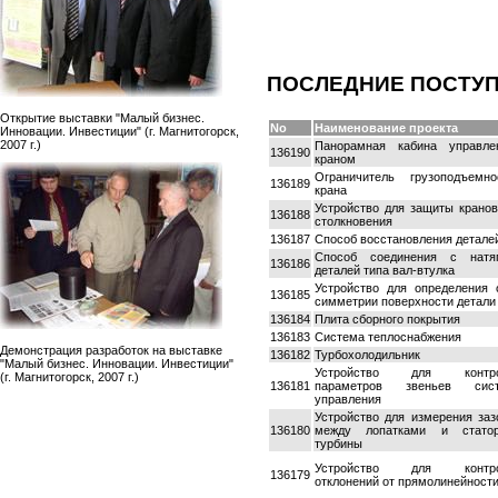
ПОСЛЕДНИЕ ПОСТУ
Открытие выставки "Малый бизнес.
No
Наименование проекта
Инновации. Инвестиции" (г. Магнитогорск,
2007 г.)
Панорамная кабина управле
136190
краном
Ограничитель грузоподъемно
136189
крана
Устройство для защиты кранов
136188
столкновения
136187
Способ восстановления детале
Способ соединения с натя
136186
деталей типа вал-втулка
Устройство для определения 
136185
симметрии поверхности детали
136184
Плита сборного покрытия
136183
Система теплоснабжения
Демонстрация разработок на выставке
136182
Турбохолодильник
"Малый бизнес. Инновации. Инвестиции"
Устройство для контр
(г. Магнитогорск, 2007 г.)
136181
параметров звеньев сис
управления
Устройство для измерения заз
136180
между лопатками и стато
турбины
Устройство для контр
136179
отклонений от прямолинейност