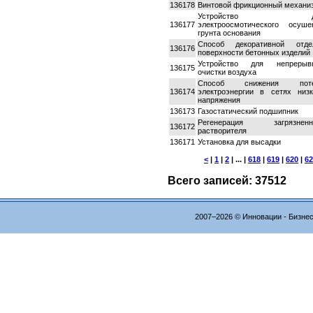
136178
Винтовой фрикционный механи
Устройство д
136177
электроосмотического осуше
грунта основания
Способ декоративной отде
136176
поверхности бетонных изделий
Устройство для непрерыв
136175
очистки воздуха
Способ снижения поте
136174
электроэнергии в сетях низк
напряжения
136173
Газостатический подшипник
Регенерация загрязненн
136172
растворителя
136171
Установка для высадки
<
|
1
|
2
| ... |
618
|
619
|
620
|
62
Всего записей: 37512
2007–2026 © Инновации - Бизне