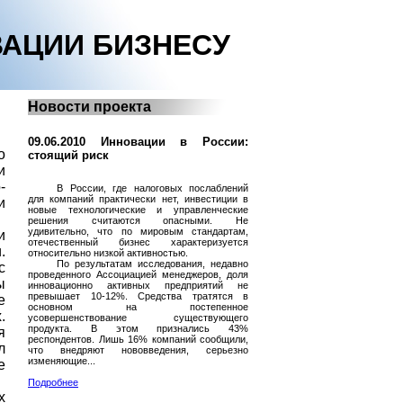
АЦИИ БИЗНЕСУ
Новости проекта
09.06.2010 Инновации в России:
о
стоящий риск
и
-
В России, где налоговых послаблений
для компаний практически нет, инвестиции в
и
новые технологические и управленческие
решения считаются опасными. Не
удивительно, что по мировым стандартам,
и
отечественный бизнес характеризуется
.
относительно низкой активностью.
По результатам исследования, недавно
с
проведенного Ассоциацией менеджеров, доля
ы
инновационно активных предприятий не
превышает 10-12%. Средства тратятся в
е
основном на постепенное
.
усовершенствование существующего
продукта. В этом признались 43%
я
респондентов. Лишь 16% компаний сообщили,
л
что внедряют нововведения, серьезно
изменяющие...
е
Подробнее
х