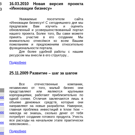
в
16.03.2010 Новая версия проекта
«Инновации бизнесу»
з
Уважаемые посетители сайта
«Инновации бизнесу»! С сегодняшнего дня мы
предлагаем Вам изучить и оценить
обновленный и усовершенствованный портал
нашего проекта. Более того, Вы сами можете
принять участие в его создании. Мы
внимательно отнесёмся ко всем Вашим
пожеланиям и предложениям относительно
функциональности портала.
Для более удобной работы с нашим
ресурсом мы внесли в его структуру...
Подробнее
25.11.2009 Развитие – шаг за шагом
Все отечественные компании,
независимо от того, малый бизнес они
представляют или являются крупными
корпорациями, работают приблизительно по
нее
одной схеме. Отличия заключаются лишь в
объеме денежных средств, которые они
нее
направляют на новые разработки. Наверное,
главная проблема инвестиций в know how –
нее
никогда не знаешь, сколько денег от тебя
потребует создание готового продукта. Учесть
все расходы на начальном этапе практически
нее
невозможно...
Подробнее
нее