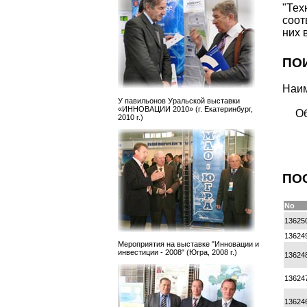
"Те
соо
них 
ПО
Наим
У павильонов Уральской выставки
«ИННОВАЦИИ 2010» (г. Екатеринбург,
Об
2010 г.)
ПО
No
13625
13624
Мероприятия на выставке "Инновации и
инвестиции - 2008" (Югра, 2008 г.)
13624
13624
13624