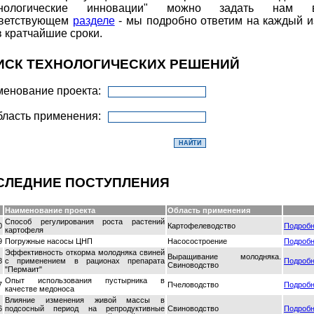
хнологические инновации" можно задать нам 
тветствующем
разделе
- мы подробно ответим на каждый и
в кратчайшие сроки.
ИСК ТЕХНОЛОГИЧЕСКИХ РЕШЕНИЙ
енование проекта:
ласть применения:
СЛЕДНИЕ ПОСТУПЛЕНИЯ
Наименование проекта
Область применения
Способ регулирования роста растений
0
Картофелеводство
Подроб
картофеля
9
Погружные насосы ЦНП
Насосостроение
Подроб
Эффективность откорма молодняка свиней
Выращивание молодняка.
8
с применением в рационах препарата
Подроб
Свиноводство
"Пермаит"
Опыт использования пустырника в
7
Пчеловодство
Подроб
качестве медоноса
Влияние изменения живой массы в
6
подсосный период на репродуктивные
Свиноводство
Подроб