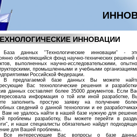
ИННОВ
ТЕХНОЛОГИЧЕСКИЕ ИННОВАЦИИ
База данных "Технологические инновации" - эт
оянно обновляющийся фонд научно-технических решений 
ктов, выполненных научно-исследовательскими, опытно
трукторскими, промышленными и учебными организациям
едприятиями Российской Федерации.
В предлагаемой базе данных Вы можете найт
ересующие Вас технологические решения и разработки
ив данных составляет более 35000 документов. Если Ва
тересовала информация о той или иной разработке, В
ете заполнить простую заявку на получение боле
обных сведений о данной технологии и ее разработчиках
 Вам не удалось найти в нашей базе нужную для решени
ей проблемы разработку, Вы можете перейти в разде
уги", и наши специалисты обязательно найдут подходяще
ние для Вашей проблемы.
Все интересующие Вас вопросы о базе данны