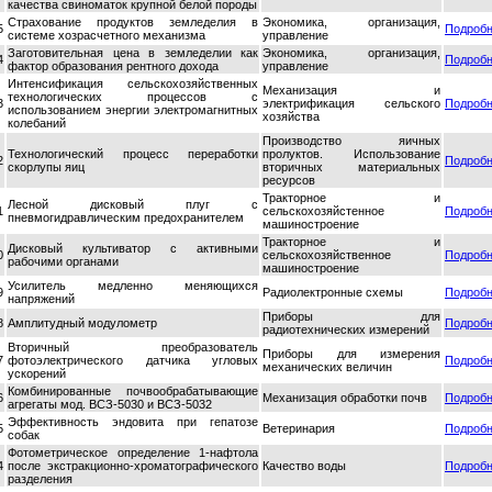
качества свиноматок крупной белой породы
Страхование продуктов земледелия в
Экономика, организация,
5
Подроб
системе хозрасчетного механизма
управление
Заготовительная цена в земледелии как
Экономика, организация,
4
Подроб
фактор образования рентного дохода
управление
Интенсификация сельскохозяйственных
Механизация и
технологических процессов с
3
электрификация сельского
Подроб
использованием энергии электромагнитных
хозяйства
колебаний
Производство яичных
Технологический процесс переработки
пролуктов. Использование
2
Подроб
скорлупы яиц
вторичных материальных
ресурсов
Тракторное и
Лесной дисковый плуг с
1
сельскохозяйстенное
Подроб
пневмогидравлическим предохранителем
машиностроение
Тракторное и
Дисковый культиватор с активными
0
сельскохозяйственное
Подроб
рабочими органами
машиностроение
Усилитель медленно меняющихся
9
Радиолектронные схемы
Подроб
напряжений
Приборы для
8
Амплитудный модулометр
Подроб
радиотехнических измерений
Вторичный преобразователь
Приборы для измерения
7
фотоэлектрического датчика угловых
Подроб
механических величин
ускорений
Комбинированные почвообрабатывающие
6
Механизация обработки почв
Подроб
агрегаты мод. ВСЗ-5030 и ВСЗ-5032
Эффективность эндовита при гепатозе
5
Ветеринария
Подроб
собак
Фотометрическое определение 1-нафтола
4
после экстракционно-хроматографического
Качество воды
Подроб
разделения