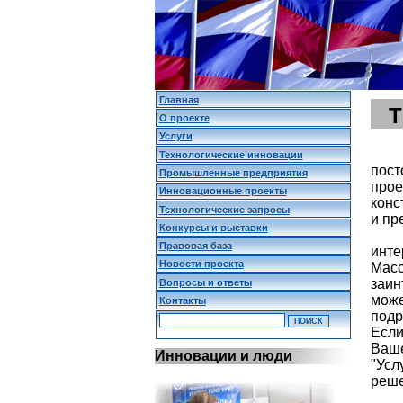
Главная
О проекте
Услуги
Технологические инновации
пост
Промышленные предприятия
прое
Инновационные проекты
конс
Технологические запросы
и пр
Конкурсы и выставки
Правовая база
инт
Новости проекта
Масс
заин
Вопросы и ответы
мож
Контакты
подр
Если
Ваш
Инновации и люди
"Усл
реше