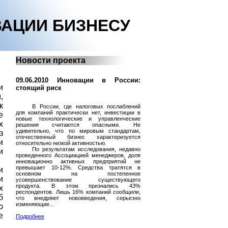
АЦИИ БИЗНЕСУ
Новости проекта
09.06.2010 Инновации в России:
и
стоящий риск
,
к
В России, где налоговых послаблений
для компаний практически нет, инвестиции в
е
новые технологические и управленческие
х
решения считаются опасными. Не
удивительно, что по мировым стандартам,
з
отечественный бизнес характеризуется
и
относительно низкой активностью.
По результатам исследования, недавно
и
проведенного Ассоциацией менеджеров, доля
инновационно активных предприятий не
превышает 10-12%. Средства тратятся в
и
основном на постепенное
и
усовершенствование существующего
продукта. В этом признались 43%
х
респондентов. Лишь 16% компаний сообщили,
б
что внедряют нововведения, серьезно
изменяющие...
ю
е
Подробнее