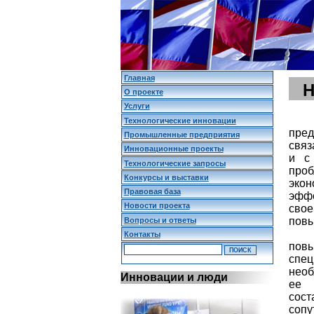
Главная
Н
О проекте
Услуги
Технологические инновации
пре
Промышленные предприятия
связ
Инновационные проекты
и с
Технологические запросы
про
Конкурсы и выставки
экон
Правовая база
эфф
Новости проекта
свое
повы
Вопросы и ответы
Контакты
повы
спе
необ
Инновации и люди
ее 
сос
сопу