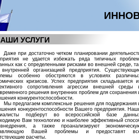
ИННОВ
АШИ УСЛУГИ
Даже при достаточно четком планировании деятельност
дприятия не удается избежать ряда типичных проблем
анных как с определенными рисками во внешней среде, та
 внутренней организацией предприятия. Существующи
блемы особенно обостряются в условиях различны
омических кризисов. Успех предприятия складывается и
ективного сопротивления агрессии внешней среды 
временного решения внутренних проблем для сохранения 
шения конкурентоспособности.
Мы предлагаем комплексные решения для поддержания 
шения конкурентоспособности Вашего предприятия. Наш
циалисты подберут во всероссийской базе данны
ходимую Вам технологию и наиболее эффективный спосо
внедрения, а также проанализируют экономическу
тавляющую Вашей проблемы и предоставят вс
тствующие расчеты.