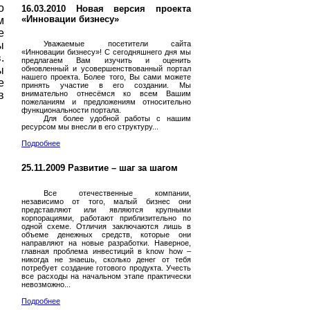
о
16.03.2010 Новая версия проекта
«Инновации бизнесу»
м
е
ы
Уважаемые посетители сайта
«Инновации бизнесу»! С сегодняшнего дня мы
.
предлагаем Вам изучить и оценить
ы
обновленный и усовершенствованный портал
нашего проекта. Более того, Вы сами можете
е
принять участие в его создании. Мы
в
внимательно отнесёмся ко всем Вашим
пожеланиям и предложениям относительно
функциональности портала.
Для более удобной работы с нашим
ресурсом мы внесли в его структуру...
Подробнее
25.11.2009 Развитие – шаг за шагом
Все отечественные компании,
независимо от того, малый бизнес они
представляют или являются крупными
корпорациями, работают приблизительно по
одной схеме. Отличия заключаются лишь в
объеме денежных средств, которые они
направляют на новые разработки. Наверное,
главная проблема инвестиций в know how –
никогда не знаешь, сколько денег от тебя
потребует создание готового продукта. Учесть
все расходы на начальном этапе практически
невозможно...
Подробнее