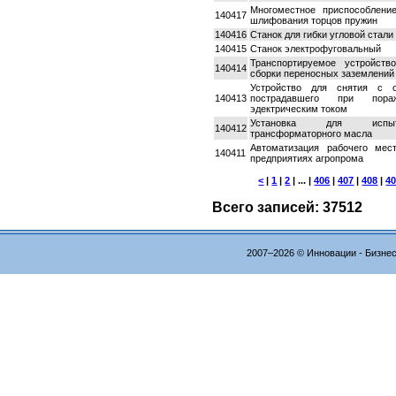
Многоместное приспособлени
140417
шлифования торцов пружин
140416
Станок для гибки угловой стали
140415
Станок электрофуговальный
Транспортируемое устройств
140414
сборки переносных заземлений
Устройство для снятия с 
140413
пострадавшего при пораж
эдектрическим током
Установка для испыт
140412
трансформаторного масла
Автоматизация рабочего мес
140411
предприятиях агропрома
<
|
1
|
2
| ... |
406
|
407
|
408
|
4
Всего записей: 37512
2007–2026 © Инновации - Бизне