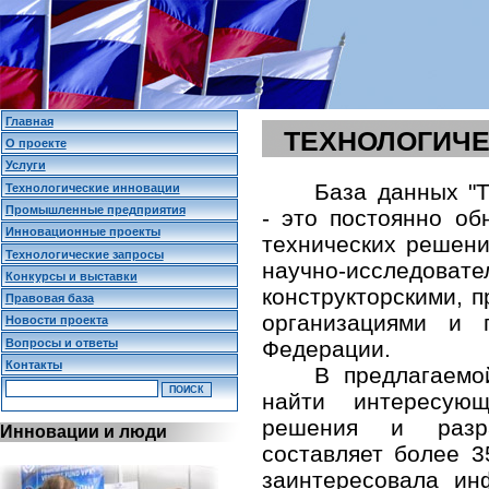
Главная
ТЕХНОЛОГИЧЕ
О проекте
Услуги
База данных "Т
Технологические инновации
Промышленные предприятия
- это постоянно о
Инновационные проекты
технических решени
Технологические запросы
научно-исследо
Конкурсы и выставки
конструкторскими,
Правовая база
организациями и 
Новости проекта
Вопросы и ответы
Федерации.
Контакты
В предлагаемо
найти интересующ
решения и разр
Инновации и люди
составляет более 3
заинтересовала и