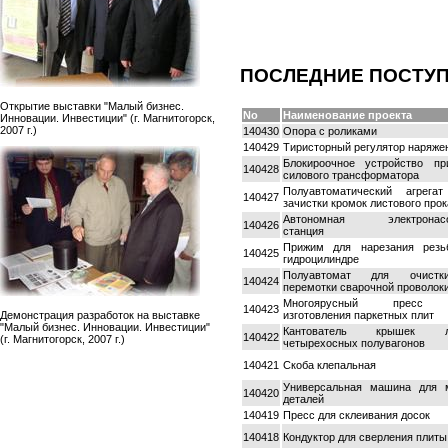
ПОСЛЕДНИЕ ПОСТУ
Открытие выставки "Малый бизнес.
No
Наименование проекта
Инновации. Инвестиции" (г. Магнитогорск,
2007 г.)
140430
Опора с роликами
140429
Тиристорный регулятор наряже
Блокироочное устройство пр
140428
силового трансформатора
Полуавтоматический агрега
140427
зачистки кромок листового прок
Автономная электронасо
140426
станция
Прижим для нарезания рез
140425
гидроцилиндре
Полуавтомат для очист
140424
перемотки сварочной проволок
Многоярусный пресс
140423
изготовления паркетных плит
Демонстрация разработок на выставке
"Малый бизнес. Инновации. Инвестиции"
Кантователь крышек л
140422
(г. Магнитогорск, 2007 г.)
четырехосных полувагонов
140421
Скоба клепальная
Универсальная машина для 
140420
деталей
140419
Пресс для склеивания досок
140418
Кондуктор для сверления плиты