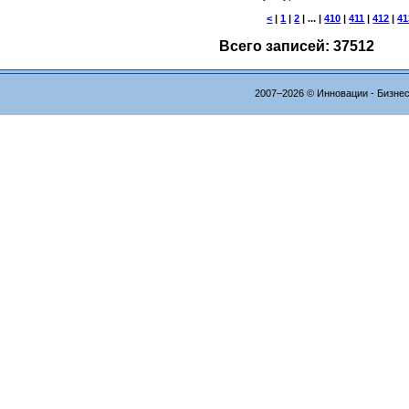
<
|
1
|
2
| ... |
410
|
411
|
412
|
41
Всего записей: 37512
2007–2026 © Инновации - Бизне