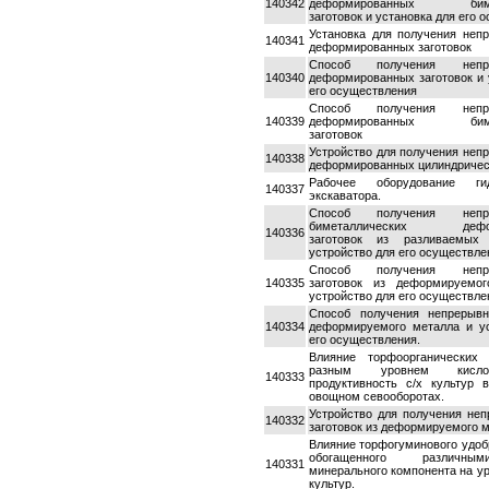
140342
деформированных бимет
заготовок и установка для его 
Установка для получения неп
140341
деформированных заготовок
Способ получения непре
140340
деформированных заготовок и 
его осуществления
Способ получения непре
140339
деформированных бимет
заготовок
Устройство для получения неп
140338
деформированных цилиндрическ
Рабочее оборудование гид
140337
экскаватора.
Способ получения непре
биметаллических дефор
140336
заготовок из разливаемых
устройство для его осуществле
Способ получения непре
140335
заготовок из деформируемо
устройство для его осуществле
Способ получения непрерыв
140334
деформируемого металла и ус
его осуществления.
Влияние торфоорганических
разным уровнем кисло
140333
продуктивность с/х культур 
овощном севооборотах.
Устройство для получения не
140332
заготовок из деформируемого м
Влияние торфогуминового удобр
обогащенного различн
140331
минерального компонента на ур
культур.