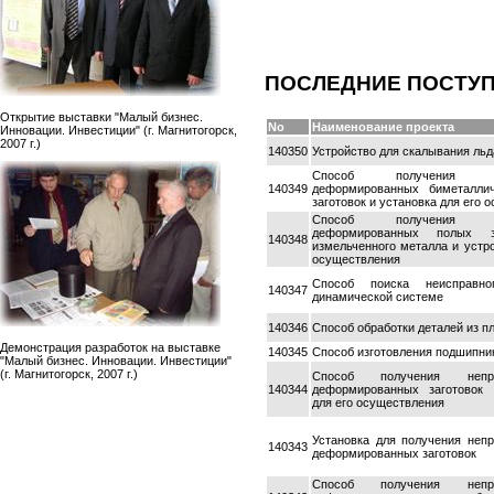
ПОСЛЕДНИЕ ПОСТУ
Открытие выставки "Малый бизнес.
No
Наименование проекта
Инновации. Инвестиции" (г. Магнитогорск,
2007 г.)
140350
Устройство для скалывания льд
Способ получения не
140349
деформированных биметалли
заготовок и установка для его 
Способ получения не
деформированных полых з
140348
измельченного металла и устро
осуществления
Способ поиска неисправн
140347
динамической системе
140346
Способ обработки деталей из п
Демонстрация разработок на выставке
140345
Способ изготовления подшипни
"Малый бизнес. Инновации. Инвестиции"
(г. Магнитогорск, 2007 г.)
Способ получения непре
140344
деформированных заготовок 
для его осуществления
Установка для получения неп
140343
деформированных заготовок
Способ получения непре