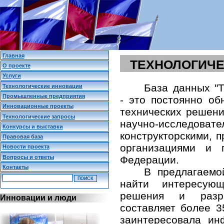
Главная
ТЕХНОЛОГИЧЕ
О проекте
Услуги
База данных "Т
Технологические инновации
Промышленные предприятия
- это постоянно о
Инновационные проекты
технических решени
Технологические запросы
научно-исследо
Конкурсы и выставки
конструкторскими,
Правовая база
организациями и 
Новости проекта
Вопросы и ответы
Федерации.
Контакты
В предлагаемо
найти интересующ
решения и разр
Инновации и люди
составляет более 3
заинтересовала и