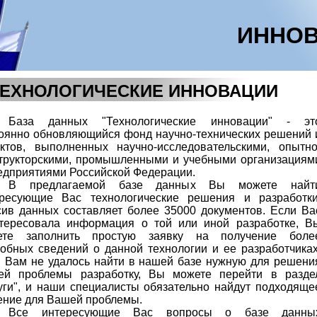
ИННОВ
ТЕХНОЛОГИЧЕСКИЕ ИННОВАЦИИ
База данных "Технологические инновации" - эт
оянно обновляющийся фонд научно-технических решений 
ктов, выполненных научно-исследовательскими, опытно
трукторскими, промышленными и учебными организациям
едприятиями Российской Федерации.
В предлагаемой базе данных Вы можете найт
ересующие Вас технологические решения и разработки
ив данных составляет более 35000 документов. Если Ва
тересовала информация о той или иной разработке, В
ете заполнить простую заявку на получение боле
обных сведений о данной технологии и ее разработчиках
 Вам не удалось найти в нашей базе нужную для решени
ей проблемы разработку, Вы можете перейти в разде
уги", и наши специалисты обязательно найдут подходяще
ние для Вашей проблемы.
Все интересующие Вас вопросы о базе данны