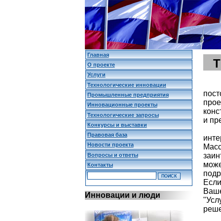
Главная
О проекте
Услуги
Технологические инновации
пост
Промышленные предприятия
прое
Инновационные проекты
конс
Технологические запросы
и пр
Конкурсы и выставки
Правовая база
инт
Новости проекта
Масс
заин
Вопросы и ответы
мож
Контакты
подр
Если
Ваш
Инновации и люди
"Усл
реше