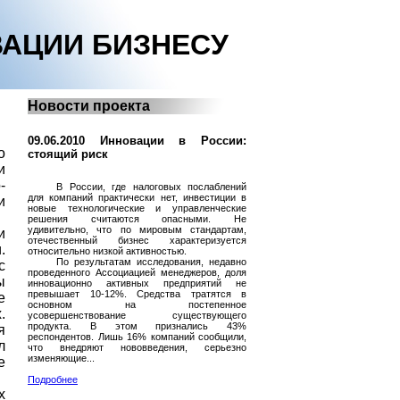
АЦИИ БИЗНЕСУ
Новости проекта
09.06.2010 Инновации в России:
о
стоящий риск
и
-
В России, где налоговых послаблений
для компаний практически нет, инвестиции в
и
новые технологические и управленческие
решения считаются опасными. Не
удивительно, что по мировым стандартам,
и
отечественный бизнес характеризуется
.
относительно низкой активностью.
По результатам исследования, недавно
с
проведенного Ассоциацией менеджеров, доля
ы
инновационно активных предприятий не
превышает 10-12%. Средства тратятся в
е
основном на постепенное
.
усовершенствование существующего
продукта. В этом признались 43%
я
респондентов. Лишь 16% компаний сообщили,
л
что внедряют нововведения, серьезно
изменяющие...
е
Подробнее
х