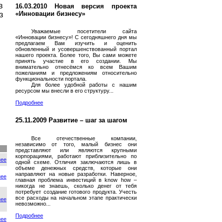
в
16.03.2010 Новая версия проекта
«Инновации бизнесу»
з
Уважаемые посетители сайта
«Инновации бизнесу»! С сегодняшнего дня мы
предлагаем Вам изучить и оценить
обновленный и усовершенствованный портал
нашего проекта. Более того, Вы сами можете
принять участие в его создании. Мы
внимательно отнесёмся ко всем Вашим
пожеланиям и предложениям относительно
функциональности портала.
Для более удобной работы с нашим
ресурсом мы внесли в его структуру...
Подробнее
25.11.2009 Развитие – шаг за шагом
Все отечественные компании,
независимо от того, малый бизнес они
представляют или являются крупными
корпорациями, работают приблизительно по
нее
одной схеме. Отличия заключаются лишь в
объеме денежных средств, которые они
направляют на новые разработки. Наверное,
нее
главная проблема инвестиций в know how –
никогда не знаешь, сколько денег от тебя
потребует создание готового продукта. Учесть
все расходы на начальном этапе практически
нее
невозможно...
Подробнее
нее