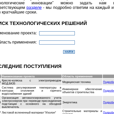
хнологические инновации" можно задать нам 
тветствующем
разделе
- мы подробно ответим на каждый и
в кратчайшие сроки.
ИСК ТЕХНОЛОГИЧЕСКИХ РЕШЕНИЙ
енование проекта:
ласть применения:
СЛЕДНИЕ ПОСТУПЛЕНИЯ
Наименование проекта
Область применения
Кресло-коляска с электроприводом
0
Медицинская техника
Подроб
МОД.БК35
Система регулирования температуры в
Инженерное обеспечение
9
контурах отопления и горячего
Подроб
объектов строительства
водоснабжения зданий
Организация автоматизированного учета
электроэнергии при переводе присоединения
8
Энергетика
Подроб
подстанции с основного на обходной
выключатель
Строительные материалы и
7
Листовой вспененный материал "Изолон"
Подроб
изделия