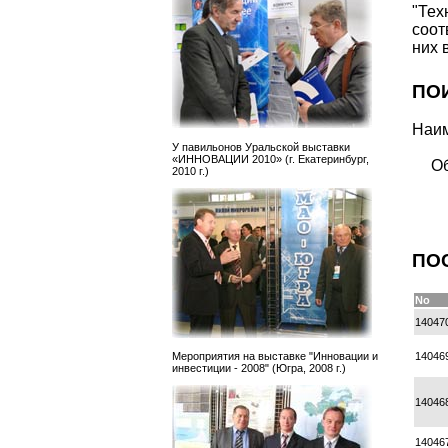
"Те
соо
них 
ПО
Наим
У павильонов Уральской выставки
«ИННОВАЦИИ 2010» (г. Екатеринбург,
Об
2010 г.)
ПО
No
14047
14046
Мероприятия на выставке "Инновации и
инвестиции - 2008" (Югра, 2008 г.)
14046
14046