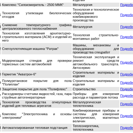
6
Комплекс "Силоизмеритель - 2500 ММК"
Металлургия
Подроб
Технология и технологическое
Технология утилизации биологических
оборудование
5
Подроб
отходов
комбикормового
производства
Снижение температурного графика
4
Металлургия
Подроб
централизованного теплоснабжения
Технология изготовления архитектурно-
Технология строительно-
3
строительного материала (АСМ) и изделий из
Подроб
монтажных работ
него
Машины, механизмы и
2
Снегоуплотняющая машина "Ратрак"
оборудование для
Подроб
производства спецработ
Техническая эксплуатация и
Модернизация стендов для проверки
ремонт средств
1
Подроб
тормозных систем автомобилей
автомобильного транспорта.
Автосервис
Строительные материалы и
0
Герметик "Акватрон-6"
Подроб
изделия
Полиуретановое покрытие для пола
Строительные материалы и
9
Подроб
"Полиплан"
изделия
8
Защитоне покрытие для пола "Полифлекс"
Строительство
Подроб
Расходомеры-счетчики жидкостей, газа, пара
Приборы для измерения
7
Подроб
струйные автогенераторные
расхода и параметров потока
Технология производства огнеупорных
Металлургическая
6
Подроб
изделий для тепловых агрегатов
теплотехника
Комбинированные приборы и
Комплекс "Электротехника и основы
системы для измерения
5
Подроб
электроники"
электрических, магнитных
величин
Теплоэнергетика,
4
Автоматизированная тепловая подстанция
Подроб
теплотехника