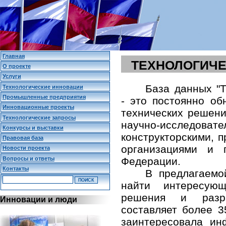
Главная
ТЕХНОЛОГИЧЕ
О проекте
Услуги
База данных "Т
Технологические инновации
Промышленные предприятия
- это постоянно о
Инновационные проекты
технических решени
Технологические запросы
научно-исследо
Конкурсы и выставки
конструкторскими,
Правовая база
организациями и 
Новости проекта
Вопросы и ответы
Федерации.
Контакты
В предлагаемо
найти интересующ
решения и разр
Инновации и люди
составляет более 3
заинтересовала и