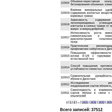
Объемно-переставная опал
115920
бетонирования объемных элем
Влияние минеральных удоб
115919
содержание азотистых вещест
кормовых травах
Зависимость содержани
легкопереваримых углевод
115918
клетчатки в сеяных травах от 
макро- и микроудобрений
Интенсивность роста жив
симментальских и пом
115917
краснопестрыми голштиноф
телок
Практические рекоменд
115916
профилактике хабертиоза в Даг
Повышение эффективност
115915
котлов Е-1/9 с горелкам
естественной тяге
Способ повышения противоо
115914
устойчивости глинистых склоно
Сравнительная урожайност
115913
яблони в Дагестане
Исследование регул
115912
плодоношения сортов яблони в 
Самоплодность и взаимооп
115911
сортов яблони в связи с 
опылителей
<
|
1
|
2
| ... |
1631
|
1632
|
1633
|
163
Всего записей: 37512