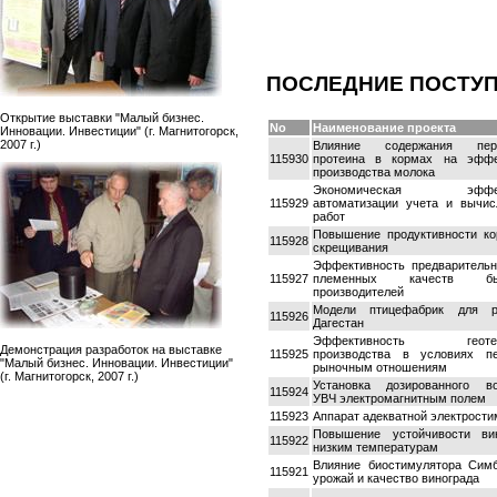
ПОСЛЕДНИЕ ПОСТУ
Открытие выставки "Малый бизнес.
No
Наименование проекта
Инновации. Инвестиции" (г. Магнитогорск,
2007 г.)
Влияние содержания пере
115930
протеина в кормах на эффе
производства молока
Экономическая эффект
115929
автоматизации учета и вычис
работ
Повышение продуктивности ко
115928
скрещивания
Эффективность предварительн
115927
племенных качеств 
производителей
Модели птицефабрик для р
115926
Дагестан
Эффективность геотерм
Демонстрация разработок на выставке
115925
производства в условиях п
"Малый бизнес. Инновации. Инвестиции"
рыночным отношениям
(г. Магнитогорск, 2007 г.)
Установка дозированного во
115924
УВЧ электромагнитным полем
115923
Аппарат адекватной электрост
Повышение устойчивости ви
115922
низким температурам
Влияние биостимулятора Симб
115921
урожай и качество винограда