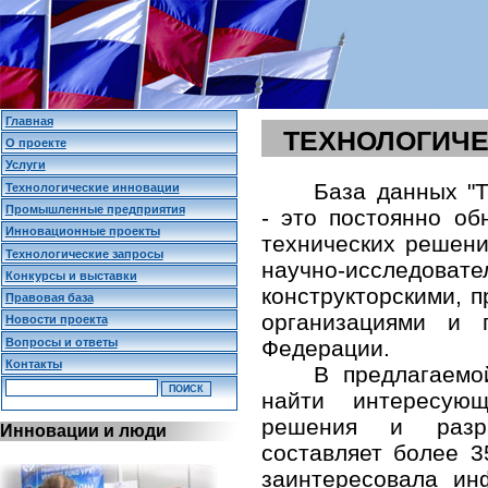
Главная
ТЕХНОЛОГИЧЕ
О проекте
Услуги
База данных "Т
Технологические инновации
Промышленные предприятия
- это постоянно о
Инновационные проекты
технических решени
Технологические запросы
научно-исследо
Конкурсы и выставки
конструкторскими,
Правовая база
организациями и 
Новости проекта
Вопросы и ответы
Федерации.
Контакты
В предлагаемо
найти интересующ
решения и разр
Инновации и люди
составляет более 3
заинтересовала и