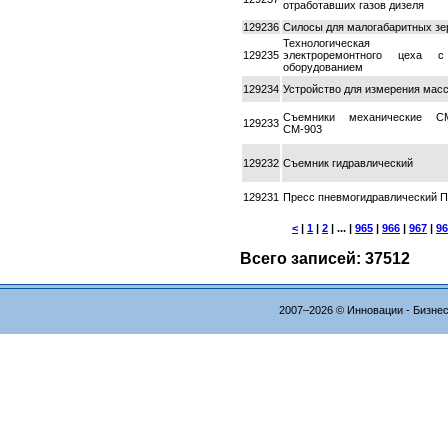
отработавших газов дизеля
129236
Силосы для малогабаритных з
Технологическая ко
129235
электроремонтного цеха 
оборудованием
129234
Устройство для измерения мас
Съемники механические СМ-
129233
СМ-903
129232
Съемник гидравлический
129231
Пресс пневмогидравлический 
<
|
1
|
2
| ... |
965
|
966
|
967
|
96
Всего записей: 37512
2007–2026 © Инновации - Бизне