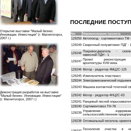
ПОСЛЕДНИЕ ПОСТУ
Открытие выставки "Малый бизнес.
No
Наименование проекта
Инновации. Инвестиции" (г. Магнитогорск,
2007 г.)
129250
Автопоезд - сортиментовоз ТМ -
129249
Сварочный полуавтомат ПДГ - 
Покровосдиратель - сеял
129248
навесной ПДН - 1
Проект реконструкции
129247
архитектуры ХVIII века.
129246
Мотор - редуктор 4МЦ2С-125
129245
Измельчитель пластмасс
129244
Электромеханический подъемн
129243
Машина контактной точечной с
Демонстрация разработок на выставке
129242
Мотор - редуктор 4НЦ2С-63
"Малый бизнес. Инновации. Инвестиции"
(г. Магнитогорск, 2007 г.)
129241
Ранцевый лесной опрыскивате
129240
Сортиментовоз ТН-78
Управление издер
129239
сельскохозяйственном предпри
129238
Оптимальный питатель-ориент
Технология очистки в ней
129237