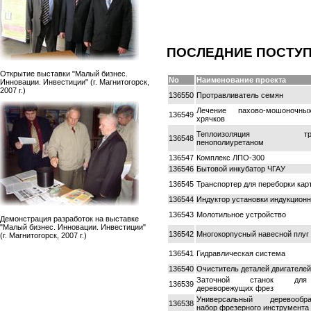
ПОСЛЕДНИЕ ПОСТУ
Открытие выставки "Малый бизнес.
No
Наименование проекта
Инновации. Инвестиции" (г. Магнитогорск,
2007 г.)
136550
Протравливатель семян
Лечение пахово-мошоноч
136549
хрячков
Теплоизоляция трубо
136548
пенополиуретаном
136547
Комплекс ЛПО-300
136546
Бытовой инкубатор ЧГАУ
136545
Транспортер для переборки ка
136544
Индуктор установки индукционн
136543
Молотильное устройство
Демонстрация разработок на выставке
"Малый бизнес. Инновации. Инвестиции"
136542
Многокорпусный навесной плуг
(г. Магнитогорск, 2007 г.)
136541
Гидравлическая система
136540
Очиститель деталей двигателей
Заточной станок для
136539
дереворежущих фрез
Универсальный деревообра
136538
набор фрезерного инструмента