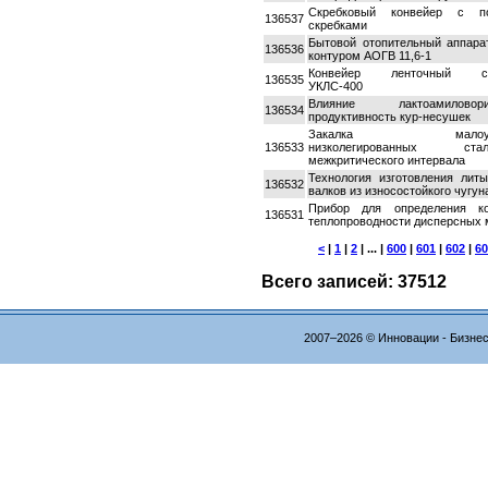
Скребковый конвейер с по
136537
скребками
Бытовой отопительный аппара
136536
контуром АОГВ 11,6-1
Конвейер ленточный ста
136535
УКЛС-400
Влияние лактоамилов
136534
продуктивность кур-несушек
Закалка малоуглер
136533
низколегированных с
межкритического интервала
Технология изготовления лит
136532
валков из износостойкого чугун
Прибор для определения к
136531
теплопроводности дисперсных 
<
|
1
|
2
| ... |
600
|
601
|
602
|
60
Всего записей: 37512
2007–2026 © Инновации - Бизне