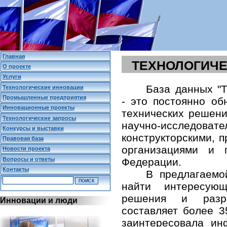
Главная
ТЕХНОЛОГИЧЕ
О проекте
Услуги
База данных "Т
Технологические инновации
Промышленные предприятия
- это постоянно о
Инновационные проекты
технических решени
Технологические запросы
научно-исследо
Конкурсы и выставки
конструкторскими,
Правовая база
организациями и 
Новости проекта
Вопросы и ответы
Федерации.
Контакты
В предлагаемо
найти интересующ
решения и разр
Инновации и люди
составляет более 3
заинтересовала и