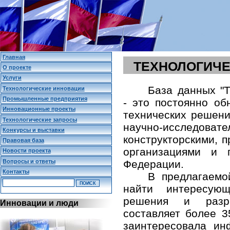
Главная
ТЕХНОЛОГИЧЕ
О проекте
Услуги
База данных "Т
Технологические инновации
Промышленные предприятия
- это постоянно о
Инновационные проекты
технических решени
Технологические запросы
научно-исследо
Конкурсы и выставки
конструкторскими,
Правовая база
организациями и 
Новости проекта
Вопросы и ответы
Федерации.
Контакты
В предлагаемо
найти интересующ
решения и разр
Инновации и люди
составляет более 3
заинтересовала и