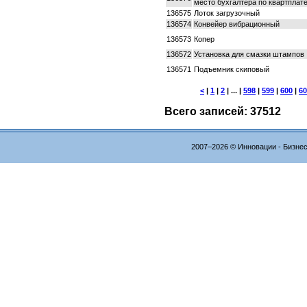
место бухгалтера по квартплат
136575
Лоток загрузочный
136574
Конвейер вибрационный
136573
Копер
136572
Установка для смазки штампов
136571
Подъемник скиповый
<
|
1
|
2
| ... |
598
|
599
|
600
|
60
Всего записей: 37512
2007–2026 © Инновации - Бизне