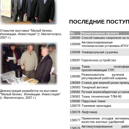
ПОСЛЕДНИЕ ПОСТУ
Открытие выставки "Малый бизнес.
No
Наименование проекта
Инновации. Инвестиции" (г. Магнитогорск,
2007 г.)
136590
Способ намыва сапропеля на п
Автоматизированная
136589
теплонасосная установка АТНУ
136588
Универсальная сушилка
136587
Горелочное устройство
Ткань полиэфирн
136586
просвечивающая ТЛП
Разматыватель рулоно
136585
регулировкой рабочей ширины
136584
Станок для мерной резки прово
136583
Токарный автомат
Демонстрация разработок на выставке
136582
Ручная малогабаритная устано
"Малый бизнес. Инновации. Инвестиции"
136581
Ткань техническая ТЛМ-80
(г. Магнитогорск, 2007 г.)
136580
Парусные ткани
136579
Тканевая прокладка
136578
Люфтомер
Применение отходов мочевин
136577
качестве азотных удобрений
Автоматизированное рабо
136576