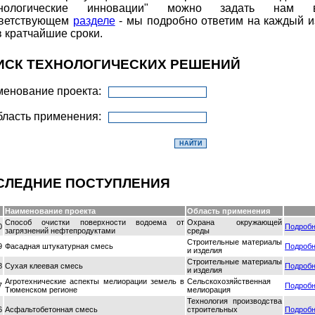
хнологические инновации" можно задать нам 
тветствующем
разделе
- мы подробно ответим на каждый и
в кратчайшие сроки.
ИСК ТЕХНОЛОГИЧЕСКИХ РЕШЕНИЙ
енование проекта:
ласть применения:
СЛЕДНИЕ ПОСТУПЛЕНИЯ
Наименование проекта
Область применения
Способ очистки поверхности водоема от
Охрана окружающей
0
Подроб
загрязнений нефтепродуктами
среды
Строительные материалы
9
Фасадная штукатурная смесь
Подроб
и изделия
Строительные материалы
8
Сухая клеевая смесь
Подроб
и изделия
Агротехнические аспекты мелиорации земель в
Сельскохозяйственная
7
Подроб
Тюменском регионе
мелиорация
Технология производства
6
Асфальтобетонная смесь
строительных
Подроб