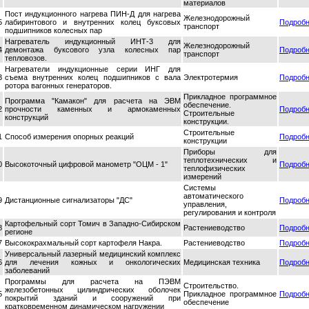
материалов
Пост индукционного нагрева ПИН-Д для нагрева
Железнодорожный
5
лабиринтового и внутренних колец буксовых
Подроб
транспорт
подшипников колесных пар
Нагреватель индукционный ИНТ-3 для
Железнодорожный
4
демонтажа буксового узла колесных пар
Подроб
транспорт
тепловозов.
Нагреватели индукционные серии ИНГ для
3
съема внутренних колец подшипников с вала
Электротермия
Подроб
ротора вагонных генераторов.
Прикладное программное
Программа "Камакон" для расчета на ЭВМ
обеспечение.
2
прочности каменных и армокаменных
Подроб
Строительные
конструкций
конструкции.
Строительные
1
Способ измерения опорных реакций
Подроб
конструкции
Приборы для
теплотехнических и
0
Высокоточный цифровой манометр "ОЦМ - 1"
Подроб
теплофизических
измерений
Системы
автоматического
9
Дистанционные сигнализаторы "ДС"
Подроб
управления,
регулирования и контроля
Картофельный сорт Томич в Западно-Сибирском
8
Растениеводство
Подроб
регионе
7
Высококрахмальный сорт картофеля Накра.
Растениеводство
Подроб
Универсальный лазерный медицинский комплекс
6
для лечения кожных и онкологических
Медицинская техника
Подроб
заболеваний
Программы для расчета на ПЭВМ
Строительство.
железобетонных цилиндрических оболочек
5
Прикладное программное
Подроб
покрытий зданий и сооружений при
обеспечение
кратковременном динамическом нагружении