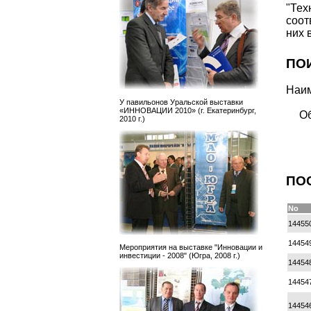
"Те
соо
них 
ПО
Наим
У павильонов Уральской выставки
«ИННОВАЦИИ 2010» (г. Екатеринбург,
Об
2010 г.)
ПО
No
14455
14454
Мероприятия на выставке "Инновации и
инвестиции - 2008" (Югра, 2008 г.)
14454
14454
14454