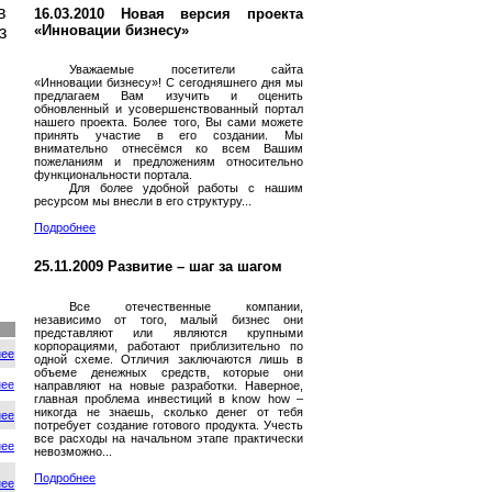
в
16.03.2010 Новая версия проекта
«Инновации бизнесу»
з
Уважаемые посетители сайта
«Инновации бизнесу»! С сегодняшнего дня мы
предлагаем Вам изучить и оценить
обновленный и усовершенствованный портал
нашего проекта. Более того, Вы сами можете
принять участие в его создании. Мы
внимательно отнесёмся ко всем Вашим
пожеланиям и предложениям относительно
функциональности портала.
Для более удобной работы с нашим
ресурсом мы внесли в его структуру...
Подробнее
25.11.2009 Развитие – шаг за шагом
Все отечественные компании,
независимо от того, малый бизнес они
представляют или являются крупными
корпорациями, работают приблизительно по
нее
одной схеме. Отличия заключаются лишь в
объеме денежных средств, которые они
нее
направляют на новые разработки. Наверное,
главная проблема инвестиций в know how –
никогда не знаешь, сколько денег от тебя
нее
потребует создание готового продукта. Учесть
все расходы на начальном этапе практически
нее
невозможно...
Подробнее
нее