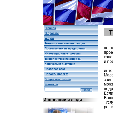
Главная
О проекте
Услуги
Технологические инновации
пост
Промышленные предприятия
прое
Инновационные проекты
конс
Технологические запросы
и пр
Конкурсы и выставки
Правовая база
инт
Новости проекта
Масс
заин
Вопросы и ответы
мож
Контакты
подр
Если
Ваш
Инновации и люди
"Усл
реше