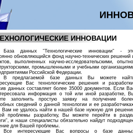
ИННОВ
ТЕХНОЛОГИЧЕСКИЕ ИННОВАЦИИ
База данных "Технологические инновации" - эт
оянно обновляющийся фонд научно-технических решений 
ктов, выполненных научно-исследовательскими, опытно
трукторскими, промышленными и учебными организациям
едприятиями Российской Федерации.
В предлагаемой базе данных Вы можете найт
ересующие Вас технологические решения и разработки
ив данных составляет более 35000 документов. Если Ва
тересовала информация о той или иной разработке, В
ете заполнить простую заявку на получение боле
обных сведений о данной технологии и ее разработчиках
 Вам не удалось найти в нашей базе нужную для решени
ей проблемы разработку, Вы можете перейти в разде
уги", и наши специалисты обязательно найдут подходяще
ние для Вашей проблемы.
Все интересующие Вас вопросы о базе данны