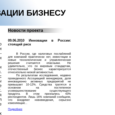
АЦИИ БИЗНЕСУ
Новости проекта
09.06.2010 Инновации в России:
о
стоящий риск
и
-
В России, где налоговых послаблений
для компаний практически нет, инвестиции в
и
новые технологические и управленческие
решения считаются опасными. Не
удивительно, что по мировым стандартам,
и
отечественный бизнес характеризуется
.
относительно низкой активностью.
По результатам исследования, недавно
с
проведенного Ассоциацией менеджеров, доля
ы
инновационно активных предприятий не
превышает 10-12%. Средства тратятся в
е
основном на постепенное
.
усовершенствование существующего
продукта. В этом признались 43%
я
респондентов. Лишь 16% компаний сообщили,
л
что внедряют нововведения, серьезно
изменяющие...
е
Подробнее
х