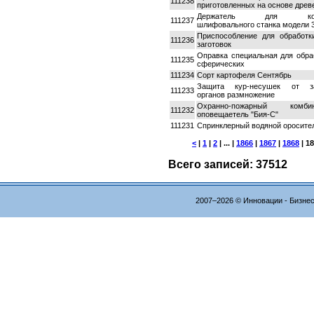
111238
приготовленных на основе древ
Держатель для коорд
111237
шлифовального станка модели 
Приспособление для обработк
111236
заготовок
Оправка специальная для обра
111235
сферических
111234
Сорт картофеля Сентябрь
Защита кур-несушек от за
111233
органов размножение
Охранно-пожарный комбин
111232
оповещаетель "Бия-С"
111231
Спринклерный водяной оросите
<
|
1
|
2
| ... |
1866
|
1867
|
1868
|
18
Всего записей: 37512
2007–2026 © Инновации - Бизне