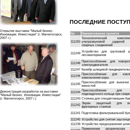
ПОСЛЕДНИЕ ПОСТУ
Открытие выставки "Малый бизнес.
No
Наименование проекта
Инновации. Инвестиции" (г. Магнитогорск,
2007 г.)
Технологический комп
111250
ультразвуковой ударной 
сварных соединений
Устройство для групповой р
111249
лесоматериалов
Приспособление для поворо
111248
электродвигателя
111247
Калибр шлицевой предваритель
Приспособление для изв
111246
измельчения коры
Приспособление для выкачки
111245
емкостей
Приспособление для у
Демонстрация разработок на выставке
111244
подкладочного кольца при сварк
"Малый бизнес. Инновации. Инвестиции"
111243
Стоянка для спецавтомашин К
(г. Магнитогорск, 2007 г.)
Экран защитный для вер
111242
фрезерных станков
111241
Подготовка фильтровальной бу
111240
Устройство для снятия заусенц
111239
Устройство предохранения шпи
Применение органических у