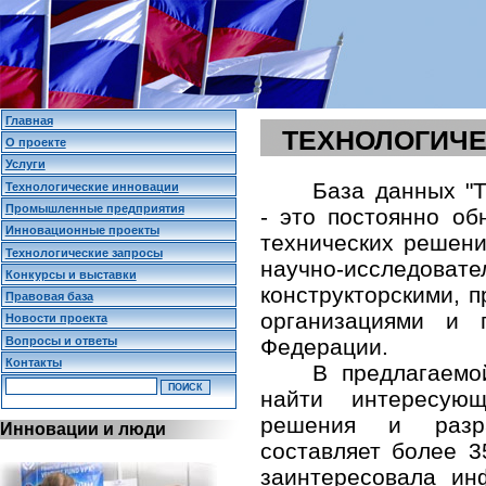
Главная
ТЕХНОЛОГИЧЕ
О проекте
Услуги
База данных "Т
Технологические инновации
Промышленные предприятия
- это постоянно о
Инновационные проекты
технических решени
Технологические запросы
научно-исследо
Конкурсы и выставки
конструкторскими,
Правовая база
организациями и 
Новости проекта
Вопросы и ответы
Федерации.
Контакты
В предлагаемо
найти интересующ
решения и разр
Инновации и люди
составляет более 3
заинтересовала и