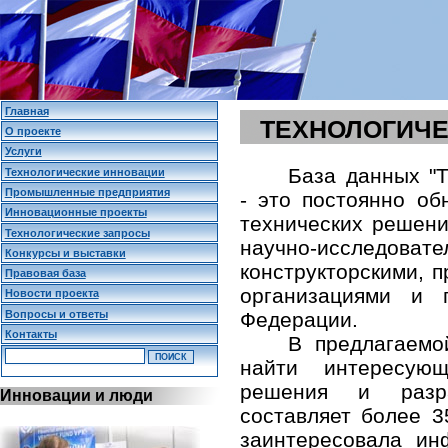
Главная
ТЕХНОЛОГИЧЕ
О проекте
Услуги
База данных "Т
Технологические инновации
Промышленные предприятия
- это постоянно о
Инновационные проекты
технических решени
Технологические запросы
научно-исследо
Конкурсы и выставки
конструкторскими,
Правовая база
организациями и 
Новости проекта
Вопросы и ответы
Федерации.
Контакты
В предлагаемо
найти интересующ
решения и разр
Инновации и люди
составляет более 3
заинтересовала и