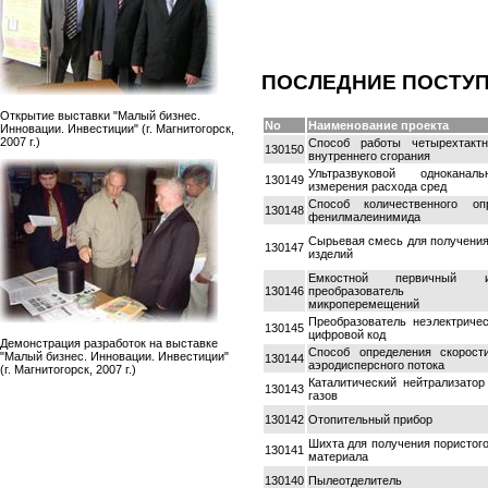
ПОСЛЕДНИЕ ПОСТУ
Открытие выставки "Малый бизнес.
No
Наименование проекта
Инновации. Инвестиции" (г. Магнитогорск,
2007 г.)
Способ работы четырехтактн
130150
внутреннего сгорания
Ультразвуковой однокана
130149
измерения расхода сред
Способ количественного оп
130148
фенилмалеинимида
Сырьевая смесь для получени
130147
изделий
Емкостной первичный из
130146
преобразователь 
микроперемещений
Преобразователь неэлектриче
130145
цифровой код
Демонстрация разработок на выставке
Способ определения скорост
"Малый бизнес. Инновации. Инвестиции"
130144
аэродисперсного потока
(г. Магнитогорск, 2007 г.)
Каталитический нейтрализато
130143
газов
130142
Отопительный прибор
Шихта для получения пористог
130141
материала
130140
Пылеотделитель