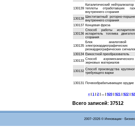
Каталитический нейтрализатор
130139
теплоты отработавших газ
внутреннего сгорания
Шеститактный роторно-поршне
130138
внутреннего сгорания
130137
Концевая фреза
Способ работы испарител
130136
испаритель топлива двигател
сгорания
Блок аналоговой о
130135
электрокардиограф
реокардиографических сигнало
130134
Емкостной преобразователь
Способ аэромеханическог
130133
зерновых материалов
Способ производства крупяног
130132
требующего варки
130131
Почвообрабатывающее орудие
<
|
1
|
2
| ... |
920
|
921
|
922
|
92
Всего записей: 37512
2007–2026 © Инновации - Бизне