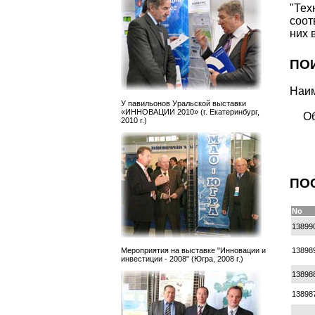
"Те
соо
них 
ПО
Наим
У павильонов Уральской выставки
«ИННОВАЦИИ 2010» (г. Екатеринбург,
Об
2010 г.)
ПО
No
13899
13898
Мероприятия на выставке "Инновации и
инвестиции - 2008" (Югра, 2008 г.)
13898
13898