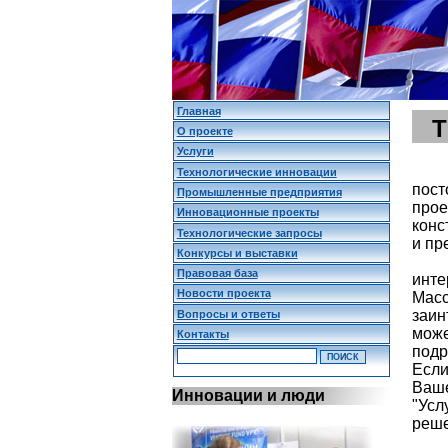
Главная
О проекте
Услуги
Технологические инновации
пост
Промышленные предприятия
прое
Инновационные проекты
конс
Технологические запросы
и пр
Конкурсы и выставки
Правовая база
инт
Новости проекта
Масс
заин
Вопросы и ответы
мож
Контакты
подр
Если
Ваш
Инновации и люди
"Усл
реше