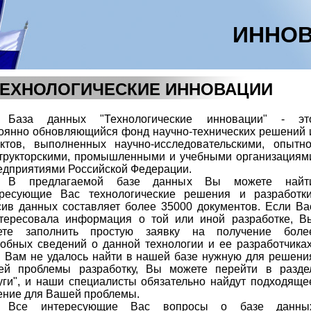
ИННОВ
ТЕХНОЛОГИЧЕСКИЕ ИННОВАЦИИ
База данных "Технологические инновации" - эт
оянно обновляющийся фонд научно-технических решений 
ктов, выполненных научно-исследовательскими, опытно
трукторскими, промышленными и учебными организациям
едприятиями Российской Федерации.
В предлагаемой базе данных Вы можете найт
ересующие Вас технологические решения и разработки
ив данных составляет более 35000 документов. Если Ва
тересовала информация о той или иной разработке, В
ете заполнить простую заявку на получение боле
обных сведений о данной технологии и ее разработчиках
 Вам не удалось найти в нашей базе нужную для решени
ей проблемы разработку, Вы можете перейти в разде
уги", и наши специалисты обязательно найдут подходяще
ние для Вашей проблемы.
Все интересующие Вас вопросы о базе данны