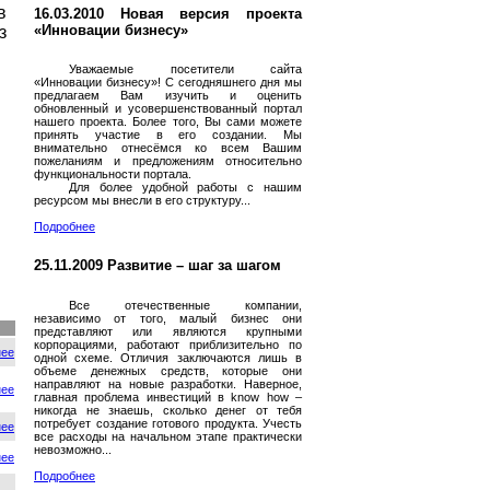
в
16.03.2010 Новая версия проекта
«Инновации бизнесу»
з
Уважаемые посетители сайта
«Инновации бизнесу»! С сегодняшнего дня мы
предлагаем Вам изучить и оценить
обновленный и усовершенствованный портал
нашего проекта. Более того, Вы сами можете
принять участие в его создании. Мы
внимательно отнесёмся ко всем Вашим
пожеланиям и предложениям относительно
функциональности портала.
Для более удобной работы с нашим
ресурсом мы внесли в его структуру...
Подробнее
25.11.2009 Развитие – шаг за шагом
Все отечественные компании,
независимо от того, малый бизнес они
представляют или являются крупными
корпорациями, работают приблизительно по
нее
одной схеме. Отличия заключаются лишь в
объеме денежных средств, которые они
направляют на новые разработки. Наверное,
нее
главная проблема инвестиций в know how –
никогда не знаешь, сколько денег от тебя
потребует создание готового продукта. Учесть
нее
все расходы на начальном этапе практически
невозможно...
нее
Подробнее