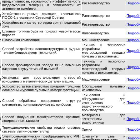
продуктитвность, урожайность и эффективность
6
Растениеводство
Подроб
возделывания люцерны в зависимости от
активности симбиоза.
Хозяйственно-ценные признаки хлопчатника
5
Растениеводство
Подроб
ПОСС-1 в условиях Северной Осетии
Урожайность и качество зерна сои в предгорной
4
Растениеводство
Подроб
зоне
Влияние топинамбура на прирост живой массы
3
Животноводство
Подроб
поросят
2
Смазочная композиция
Машиностроение
Подроб
Техника и технология
Способ разработки сложноструктурных рудных
разработки
1
Подроб
тел комбинированием технологий.
месторождений твердых
полезных ископаемых.
Техника и технология
Способ формирования заряда ВВ с помощью
разработки
0
Подроб
патронов с кумулятивной выемкой
месторождений твердых
полезных ископаемых.
Установка для восстановления отверстий
9
Машиностроение
Подроб
изношенных металлических деталей машин.
Устройство автоматического контроля толщины
Обогащение полезных
8
Подроб
слоя пены и уровня пульпы в камере флотации.
ископаемых.
Технология и
оборудование для
Способ обработки поверхности структур
7
электронного и
Подроб
кремниевых полупроводниковых приборов
радиотехнического
производства
Материалы для
Способ получения монокристаллов кремния,
6
электроники и
Подроб
легированных таллием
радиотехники
Термодинамические свойства жидких сплавов
5
Химия
Подроб
системы литий-селен-теллур
Электронно-оптический преобразователь с МКП
Элементы, узлы и
4
Подроб
в цельной стеклянной оболочке
устройства автоматики