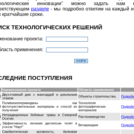
хнологические инновации" можно задать нам 
тветствующем
разделе
- мы подробно ответим на каждый и
в кратчайшие сроки.
ИСК ТЕХНОЛОГИЧЕСКИХ РЕШЕНИЙ
енование проекта:
ласть применения:
СЛЕДНИЕ ПОСТУПЛЕНИЯ
Наименование проекта
Область применения
Двухэтажный дом с мансардой и цокольным
0
Объекты строительства.
Подроб
этажом
Поливинилперимидины как
Технология
9
фоточувствительные материалы и способ их
фотографических
Подроб
получения
материалов
Нетрадиционные бобовые травы в Северной
8
Растениеводство
Подроб
Осетии
Эффективность лечения диспепсии телят в
7
Ветиринария
Подроб
учхозе "Нарт"
Симбиотическая активность, белковая