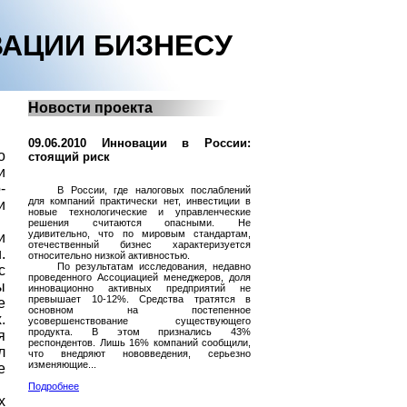
АЦИИ БИЗНЕСУ
Новости проекта
09.06.2010 Инновации в России:
о
стоящий риск
и
-
В России, где налоговых послаблений
для компаний практически нет, инвестиции в
и
новые технологические и управленческие
решения считаются опасными. Не
удивительно, что по мировым стандартам,
и
отечественный бизнес характеризуется
.
относительно низкой активностью.
По результатам исследования, недавно
с
проведенного Ассоциацией менеджеров, доля
ы
инновационно активных предприятий не
превышает 10-12%. Средства тратятся в
е
основном на постепенное
.
усовершенствование существующего
продукта. В этом признались 43%
я
респондентов. Лишь 16% компаний сообщили,
л
что внедряют нововведения, серьезно
изменяющие...
е
Подробнее
х