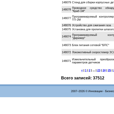
148079
Стенд для сборки корпусных де
Проводное средство обнару
148078
"Краб-1М"
Программируемый контролле
148077
ТП-2М
148076
Устройство для сжигания газа
148075
Установка для пропитки шпагато
Программируемый контр
148074
"Дирижер"
148073
Блок питания сетевой "БПС"
148072
Локомотивный скоростемер З
Измельчительный преобразо
148071
параметров датчиков
<
|
1
|
2
| ... |
23
|
24
|
25
|
Всего записей: 37512
2007–2026 © Инновации - Бизне