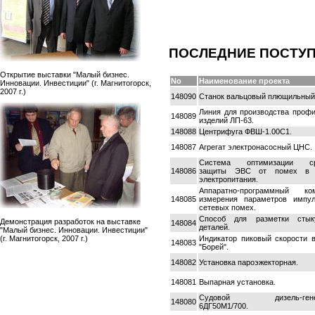
ПОСЛЕДНИЕ ПОСТУ
Открытие выставки "Малый бизнес.
No
Наименование проекта
Инновации. Инвестиции" (г. Магнитогорск,
2007 г.)
148090
Станок вальцовый плющильный
Линия для производства проф
148089
изделий ЛП-63.
148088
Центрифуга ФВШ-1.00С1.
148087
Агрегат электронасосный ЦНС.
Система оптимизации ср
148086
защиты ЭВС от помех в 
электропитания.
Аппаратно-программный ком
148085
измерения параметров импу
сетевых помех.
Способ для разметки стык
Демонстрация разработок на выставке
148084
деталей.
"Малый бизнес. Инновации. Инвестиции"
Индикатор пиковый скорости 
(г. Магнитогорск, 2007 г.)
148083
"Борей".
148082
Установка пароэжекторная.
148081
Выпарная установка.
Судовой дизель-генер
148080
6ДГ50М1/700.