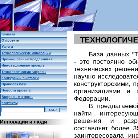
Главная
ТЕХНОЛОГИЧЕ
О проекте
Услуги
База данных "Т
Технологические инновации
Промышленные предприятия
- это постоянно о
Инновационные проекты
технических решени
Технологические запросы
научно-исследо
Конкурсы и выставки
конструкторскими,
Правовая база
организациями и 
Новости проекта
Вопросы и ответы
Федерации.
Контакты
В предлагаемо
найти интересующ
решения и разр
Инновации и люди
составляет более 3
заинтересовала и