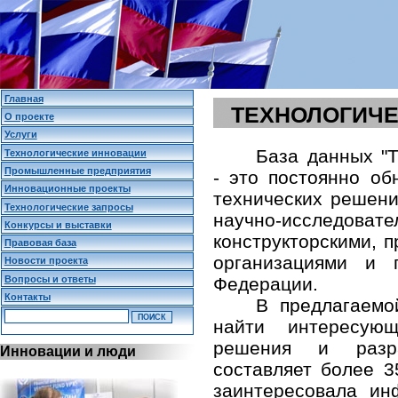
Главная
ТЕХНОЛОГИЧЕ
О проекте
Услуги
База данных "Т
Технологические инновации
Промышленные предприятия
- это постоянно о
Инновационные проекты
технических решени
Технологические запросы
научно-исследо
Конкурсы и выставки
конструкторскими,
Правовая база
организациями и 
Новости проекта
Вопросы и ответы
Федерации.
Контакты
В предлагаемо
найти интересующ
решения и разр
Инновации и люди
составляет более 3
заинтересовала и