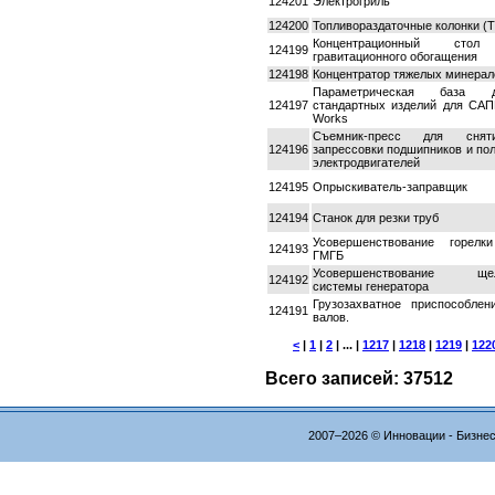
124201
Электрогриль
124200
Топливораздаточные колонки (Т
Концентрационный сто
124199
гравитационного обогащения
124198
Концентратор тяжелых минерал
Параметрическая база д
124197
стандартных изделий для САПР
Works
Съемник-пресс для сня
124196
запрессовки подшипников и по
электродвигателей
124195
Опрыскиватель-заправщик
124194
Станок для резки труб
Усовершенствование горелк
124193
ГМГБ
Усовершенствование щел
124192
системы генератора
Грузозахватное приспособлен
124191
валов.
<
|
1
|
2
| ... |
1217
|
1218
|
1219
|
122
Всего записей: 37512
2007–2026 © Инновации - Бизне