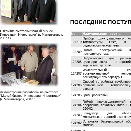
ПОСЛЕДНИЕ ПОСТУ
Открытие выставки "Малый бизнес.
No
Наименование проекта
Инновации. Инвестиции" (г. Магнитогорск,
2007 г.)
Прибор флуктуационного ко
124210
температуры (УФК) в 
руднотермической печи
Полюс электрической м
124209
постоянного тока
Виброголовка для раскат
124208
цилиндрических отверс
корпусных деталях
Измерительный комп
124207
восьмиканальной непрер
регистрации температуры
Способ устройства трубопров
124206
применением теплоизоляци
экрана
Демонстрация разработок на выставке
124205
Гриль роликовый
"Малый бизнес. Инновации. Инвестиции"
(г. Магнитогорск, 2007 г.)
Гибкий производственный 
124204
сверления печатных плат С
250-02
Кондуктор для образо
124203
монтажных отверстий в констр
Установка бактерицидной обр
124202
молока