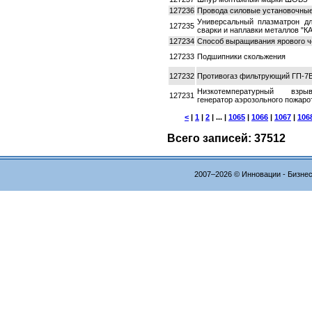
127236
Провода силовые установочны
Универсальный плазматрон д
127235
сварки и наплавки металлов "
127234
Способ выращивания ярового ч
127233
Подшипники скольжения
127232
Противогаз фильтрующий ГП-7
Низкотемпературный взрыв
127231
генератор аэрозольного пожар
<
|
1
|
2
| ... |
1065
|
1066
|
1067
|
106
Всего записей: 37512
2007–2026 © Инновации - Бизне