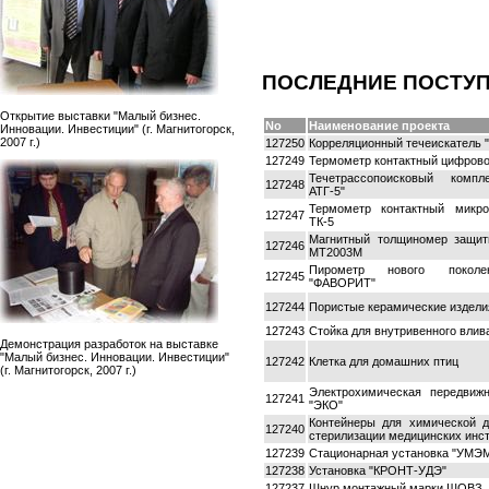
ПОСЛЕДНИЕ ПОСТУ
Открытие выставки "Малый бизнес.
No
Наименование проекта
Инновации. Инвестиции" (г. Магнитогорск,
2007 г.)
127250
Корреляционный течеискатель "
127249
Термометр контактный цифрово
Течетрассопоисковый комп
127248
АТГ-5"
Термометр контактный микро
127247
ТК-5
Магнитный толщиномер защит
127246
МТ2003М
Пирометр нового поколе
127245
"ФАВОРИТ"
127244
Пористые керамические издели
127243
Стойка для внутривенного вли
Демонстрация разработок на выставке
"Малый бизнес. Инновации. Инвестиции"
127242
Клетка для домашних птиц
(г. Магнитогорск, 2007 г.)
Электрохимическая передвиж
127241
"ЭКО"
Контейнеры для химической 
127240
стерилизации медицинских инс
127239
Стационарная установка "УМЭ
127238
Установка "КРОНТ-УДЭ"
127237
Шнур монтажный марки ШОВЗ