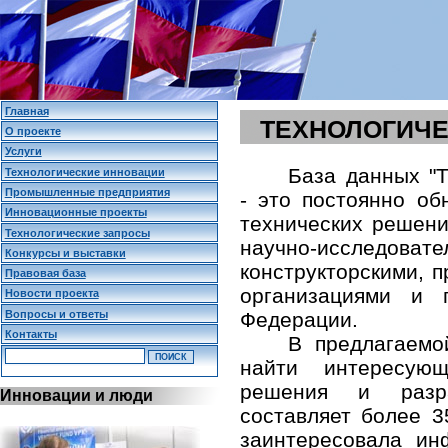
Главная
ТЕХНОЛОГИЧЕ
О проекте
Услуги
База данных "Т
Технологические инновации
Промышленные предприятия
- это постоянно о
Инновационные проекты
технических решени
Технологические запросы
научно-исследо
Конкурсы и выставки
конструкторскими,
Правовая база
организациями и 
Новости проекта
Вопросы и ответы
Федерации.
Контакты
В предлагаемо
найти интересующ
решения и разр
Инновации и люди
составляет более 3
заинтересовала и