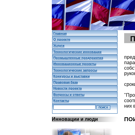
Главная
О проекте
Услуги
Технологические инновации
пред
Промышленные предприятия
пара
Инновационные проекты
собс
Технологические запросы
руко
Конкурсы и выставки
Правовая база
срок
Новости проекта
"Пр
Вопросы и ответы
соо
Контакты
них 
ПО
Инновации и люди