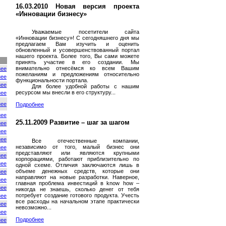
16.03.2010 Новая версия проекта
«Инновации бизнесу»
Уважаемые посетители сайта
«Инновации бизнесу»! С сегодняшнего дня мы
предлагаем Вам изучить и оценить
обновленный и усовершенствованный портал
нашего проекта. Более того, Вы сами можете
принять участие в его создании. Мы
внимательно отнесёмся ко всем Вашим
нее
пожеланиям и предложениям относительно
нее
функциональности портала.
нее
Для более удобной работы с нашим
ресурсом мы внесли в его структуру...
нее
нее
Подробнее
нее
25.11.2009 Развитие – шаг за шагом
нее
нее
нее
Все отечественные компании,
независимо от того, малый бизнес они
нее
представляют или являются крупными
нее
корпорациями, работают приблизительно по
нее
одной схеме. Отличия заключаются лишь в
объеме денежных средств, которые они
нее
направляют на новые разработки. Наверное,
нее
главная проблема инвестиций в know how –
нее
никогда не знаешь, сколько денег от тебя
потребует создание готового продукта. Учесть
нее
все расходы на начальном этапе практически
нее
невозможно...
нее
Подробнее
нее