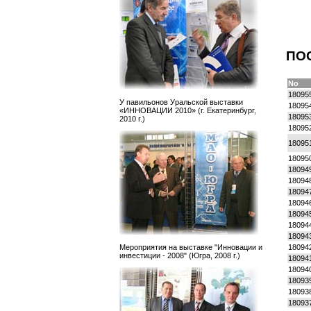
ПО
No
18095
У павильонов Уральской выставки
18095
«ИННОВАЦИИ 2010» (г. Екатеринбург,
18095
2010 г.)
18095
18095
18095
18094
18094
18094
18094
18094
18094
18094
18094
Мероприятия на выставке "Инновации и
инвестиции - 2008" (Югра, 2008 г.)
18094
18094
18093
18093
18093