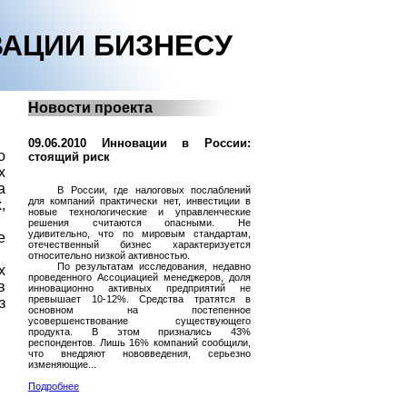
АЦИИ БИЗНЕСУ
Новости проекта
09.06.2010 Инновации в России:
о
стоящий риск
х
а
В России, где налоговых послаблений
для компаний практически нет, инвестиции в
,
новые технологические и управленческие
решения считаются опасными. Не
удивительно, что по мировым стандартам,
е
отечественный бизнес характеризуется
относительно низкой активностью.
По результатам исследования, недавно
х
проведенного Ассоциацией менеджеров, доля
в
инновационно активных предприятий не
превышает 10-12%. Средства тратятся в
з
основном на постепенное
усовершенствование существующего
продукта. В этом признались 43%
респондентов. Лишь 16% компаний сообщили,
что внедряют нововведения, серьезно
изменяющие...
Подробнее