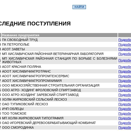
СЛЕДНИЕ ПОСТУПЛЕНИЯ
Название предприятия
5
ПК СВОБОДНЫЙ ТРУД
Подроб
4
ПК ПЕТРОПОЛЬЕ
Подроб
3
АОЗТ ЗАВЕТЫ
Подроб
2
МП ХИСЛАВИЧСКАЯ РАЙОННАЯ ВЕТЕРИНАРНАЯ ЛАБОРАТОРИЯ
Подроб
МП ХИСЛАВИЧСКАЯ РАЙОННАЯ СТАНЦИЯ ПО БОРЬБЕ С БОЛЕЗНЯМИ
1
Подроб
ЖИВОТНЫХ
0
АОЗТ КРАСНАЯ ПОЛЯНА
Подроб
9
АООТ ХИСЛАВИЧИАГРОТРАНС
Подроб
8
АООТ ХИСЛАВИЧИАГРОПРОМТЕХСЕРВИС
Подроб
7
АООТ ХИСЛАВИЧИАГРОПРОМХИМИЯ
Подроб
6
ООО МЕЖХОЗЯЙСТВЕННАЯ СТРОИТЕЛЬНАЯ ОРГАНИЗАЦИЯ
Подроб
5
ООО АГРО- ХОДИНГ ФРОЛОВСКИЙ СПИРТЗАВОД
Подроб
4
ООО АГРО-ХОЛДИНГ ЗАРЕВСКИЙ СПИРТЗАВОД
Подроб
3
ХОЛМ-ЖИРКОВСКИЙ СЕЛЬСКИЙ ЛЕСХОЗ
Подроб
2
ОАО ТУПИКОВСКИЙ ЛЕСХОЗ
Подроб
1
ИЧП ОБЛЕЦЫ
Подроб
0
ТОО ТОМСКОЕ
Подроб
9
МП ХОЛМ-ЖИРКОВСКАЯ ТИПОГРАФИЯ
Подроб
8
ОАО ИГОРЕВСКИЙ ДЕРЕВООБРАБАТЫВАЮЩИЙ КОМБИНАТ
Подроб
7
ООО СМОРОДИНКА
Подроб