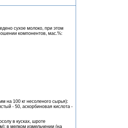
едено сухое молоко, при этом
ошении компонентов, мас.%:
мм на 100 кг несоленого сырья):
истый - 50, аскорбиновая кислота -
солу в кусках, шроте
м); в мелком измельчении (на