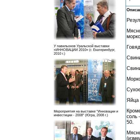
Описа
Резул
Мясно
морко
У павильонов Уральской выставки
Говяд
«ИННОВАЦИИ 2010» (г. Екатеринбург,
2010 г.)
Свини
Свини
Морко
Сухое
Яйца 
Кроме
Мероприятия на выставке "Инновации и
инвестиции - 2008" (Югра, 2008 г.)
соль 
50.
Мясно
(изме