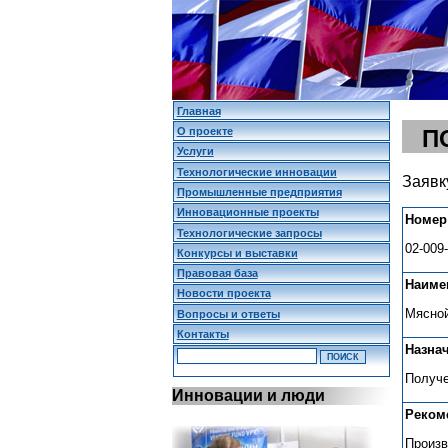
Главная
О проекте
П
Услуги
Технологические инновации
Заявк
Промышленные предприятия
Инновационные проекты
Номер
Технологические запросы
02-009
Конкурсы и выставки
Правовая база
Наиме
Новости проекта
Мясной
Вопросы и ответы
Контакты
Назна
Получе
Инновации и люди
Реком
Произв