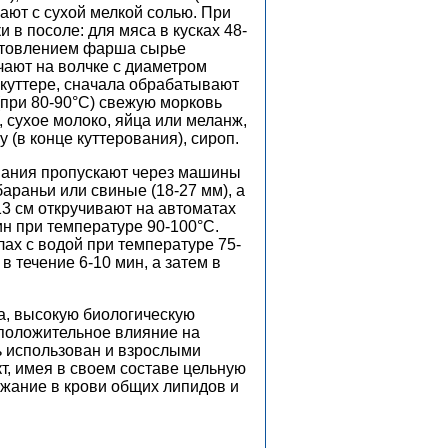
ают с сухой мелкой солью. При
 в посоле: для мяса в кусках 48-
иготовлением фарша сырье
чают на волчке с диаметром
 куттере, сначала обрабатывают
(при 80-90°C) свежую морковь
, сухое молоко, яйца или меланж,
 (в конце куттерования), сироп.
вания пропускают через машины
араньи или свиные (18-27 мм), а
13 см откручивают на автоматах
ин при температуре 90-100°C.
ах с водой при температуре 75-
 течение 6-10 мин, а затем в
а, высокую биологическую
 положительное влияние на
ь использован и взрослыми
т, имея в своем составе цельную
ржание в крови общих липидов и