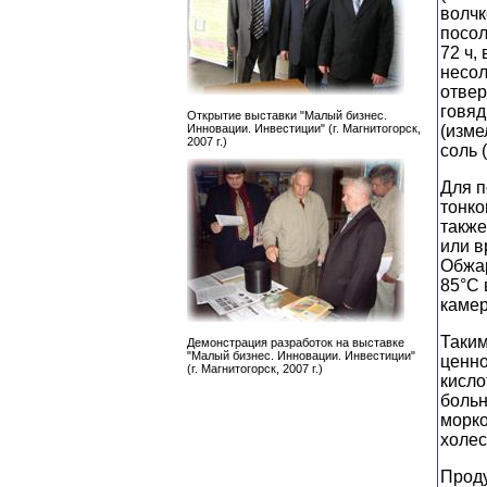
волчк
посол
72 ч,
несол
отвер
говяд
Открытие выставки "Малый бизнес.
Инновации. Инвестиции" (г. Магнитогорск,
(изме
2007 г.)
соль 
Для п
тонко
также
или в
Обжар
85°C 
камер
Таким
Демонстрация разработок на выставке
"Малый бизнес. Инновации. Инвестиции"
ценно
(г. Магнитогорск, 2007 г.)
кисло
больн
морко
холес
Проду