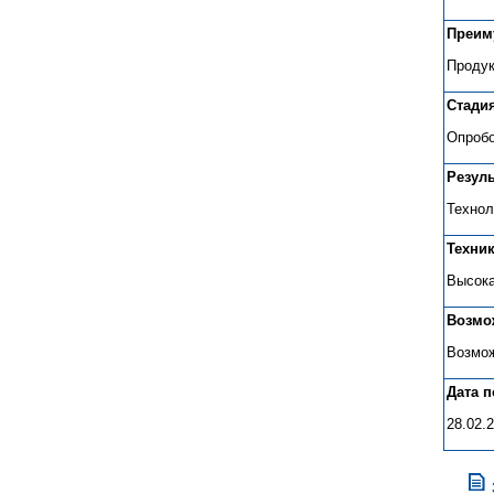
Преим
Продук
Стади
Опробо
Резул
Технол
Техни
Высока
Возмо
Возмож
Дата 
28.02.