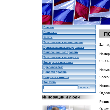
Главная
О проекте
П
Услуги
Технологические инновации
Заявк
Промышленные предприятия
Инновационные проекты
Номер
Технологические запросы
01-006
Конкурсы и выставки
Правовая база
Наиме
Новости проекта
Способ
Вопросы и ответы
Контакты
Назна
Отделе
Инновации и люди
Реком
Очистн