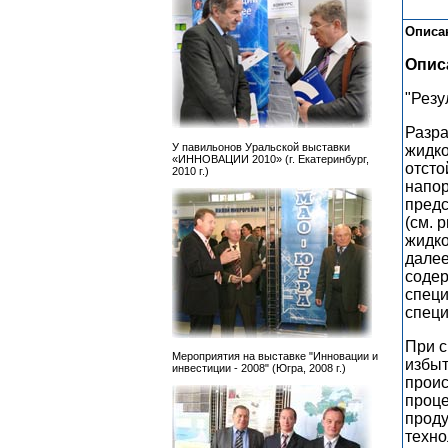
Описа
Опис
"Резу
Разра
У павильонов Уральской выставки
жидко
«ИННОВАЦИИ 2010» (г. Екатеринбург,
отсто
2010 г.)
напор
предс
(см. 
жидко
далее
содер
специ
специ
При с
Мероприятия на выставке "Инновации и
избыт
инвестиции - 2008" (Югра, 2008 г.)
проис
проце
проду
техно