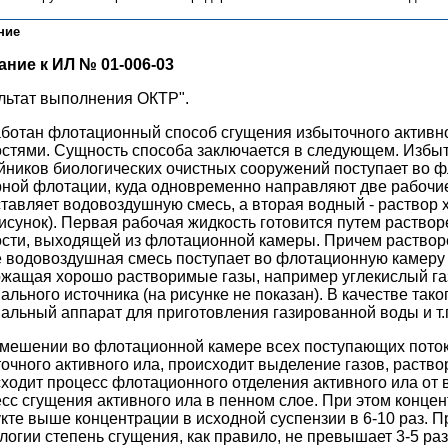
ние
ание к ИЛ № 01-006-03
льтат выполнения ОКТР".
ботан флотационный способ сгущения избыточного активно
стями. Сущность способа заключается в следующем. Избы
йников биологических очистных сооружений поступает во 
ной флотации, куда одновременно направляют две рабочие
тавляет водовоздушную смесь, а вторая водный - раствор 
рисунок). Первая рабочая жидкость готовится путем раство
сти, выходящей из флотационной камеры. Причем растворе
 водовоздушная смесь поступает во флотационную камеру 
жащая хорошо растворимые газы, например углекислый газ
ального источника (на рисунке не показан). В качестве так
альный аппарат для приготовления газированной воды и т.
мешении во флотационной камере всех поступающих потоко
очного активного ила, происходит выделение газов, раство
ходит процесс флотационного отделения активного ила от
сс сгущения активного ила в пенном слое. При этом концен
кте выше концентрации в исходной суспензии в 6-10 раз. П
логии степень сгущения, как правило, не превышает 3-5 раз