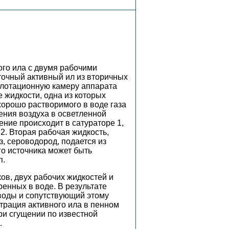
го ила с двумя рабочими
точный активный ил из вторичных
флотационную камеру аппарата
 жидкости, одна из которых
хорошо растворимого в воде газа
рения воздуха в осветленной
ние происходит в сатураторе 1,
2. Вторая рабочая жидкость,
, сероводород, подается из
ого источника может быть
п.
в, двух рабочих жидкостей и
ренных в воде. В результате
 воды и сопутствующий этому
трация активного ила в пенном
ри сгущении по известной
.