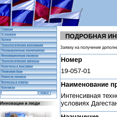
Главная
О проекте
ПОДРОБНАЯ И
Услуги
Технологические инновации
Заявку на получение дополн
Промышленные предприятия
Инновационные проекты
Номер
Технологические запросы
Конкурсы и выставки
19-057-01
Правовая база
Новости проекта
Вопросы и ответы
Наименование п
Контакты
Интенсивная техн
условиях Дагеста
Инновации и люди
Назначение