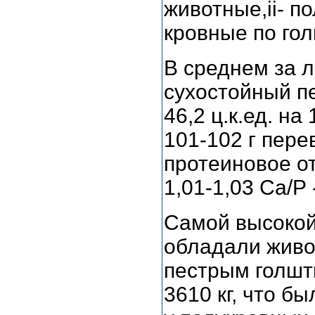
животные,ii- пол
кровные по го
В среднем за л
сухостойный пе
46,2 ц.к.ед. н
101-102 г пере
протеиновое о
1,01-1,03 Са/Р 
Самой высокой
обладали живот
пестрым голшт
3610 кг, что бы