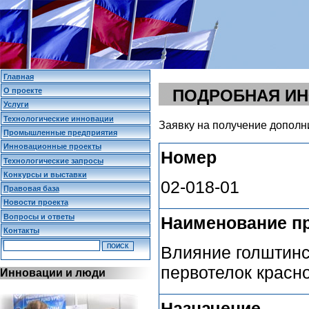
Главная
О проекте
ПОДРОБНАЯ И
Услуги
Технологические инновации
Заявку на получение дополн
Промышленные предприятия
Инновационные проекты
Номер
Технологические запросы
Конкурсы и выставки
02-018-01
Правовая база
Новости проекта
Вопросы и ответы
Наименование п
Контакты
Влияние голштинс
первотелок красн
Инновации и люди
Назначение