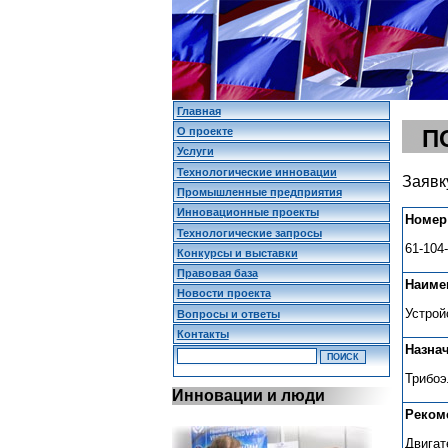
Главная
О проекте
П
Услуги
Технологические инновации
Заявк
Промышленные предприятия
Инновационные проекты
Номер
Технологические запросы
61-104
Конкурсы и выставки
Правовая база
Наиме
Новости проекта
Устрой
Вопросы и ответы
Контакты
Назна
Трибоэ
Инновации и люди
Реком
Двигат