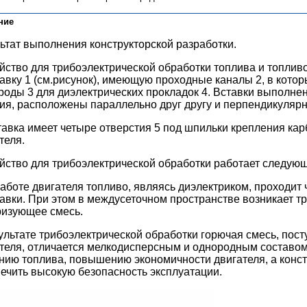
ние
ьтат выполнения конструкторской разработки.
йство для трибоэлектрической обработки топлива и топли
авку 1 (см.рисунок), имеющую проходные каналы 2, в кото
роды 3 для диэлектрических прокладок 4. Вставки выполнен
ия, расположены параллельно друг другу и перпендикуляр
авка имеет четыре отверстия 5 под шпильки крепления кар
теля.
йство для трибоэлектрической обработки работает следую
аботе двигателя топливо, являясь диэлектриком, проходит 
авки. При этом в междусеточном пространстве возникает т
ризующее смесь.
ультате трибоэлектрической обработки горючая смесь, пос
теля, отличается мелкодисперсным и однородным составом,
нию топлива, повышению экономичности двигателя, а конст
ечить высокую безопасность эксплуатации.