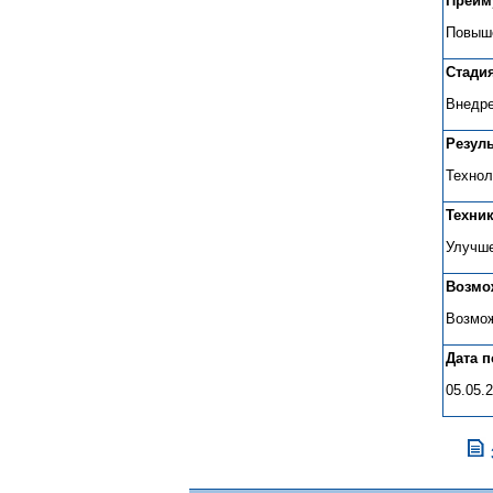
Преим
Повыше
Стади
Внедре
Резул
Технол
Техни
Улучше
Возмо
Возмож
Дата 
05.05.