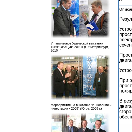
Описа
Резул
Устро
прост
элект
У павильонов Уральской выставки
сечен
«ИННОВАЦИИ 2010» (г. Екатеринбург,
2010 г.)
Прост
двига
Устро
При р
прост
поля
В рез
Мероприятия на выставке "Инновации и
двига
инвестиции - 2008" (Югра, 2008 г.)
сгора
обесп