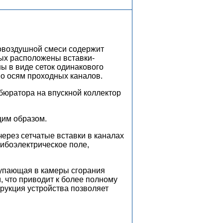
вовоздушной смеси содержит
рых расположены вставки-
ы в виде сеток одинакового
но осям проходных каналов.
бюратора на впускной коллектор
щим образом.
через сетчатые вставки в каналах
рибоэлектрическое поле,
тупающая в камеры сгорания
 что приводит к более полному
рукция устройства позволяет