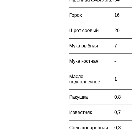
Горох
16
Шрот соевый
20
Мука рыбная
7
Мука костная
-
Масло
1
подсолнечное
Ракушка
0,8
Известняк
0,7
Соль поваренная
0,3