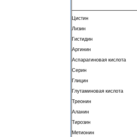
Цистин
Лизин
Гистидин
Аргинин
Аспарагиновая кислота
Серин
Глицин
Глутаминовая кислота
Треонин
Аланин
Тирозин
Метионин