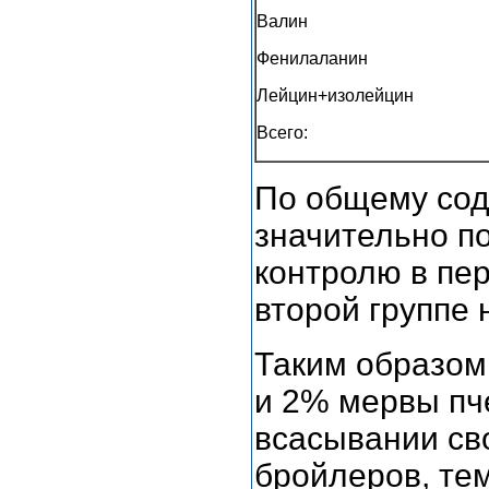
Валин
Фенилаланин
Лейцин+изолейцин
Всего:
По общему сод
значительно п
контролю в перв
второй группе н
Таким образом,
и 2% мервы пч
всасывании св
бройлеров, те