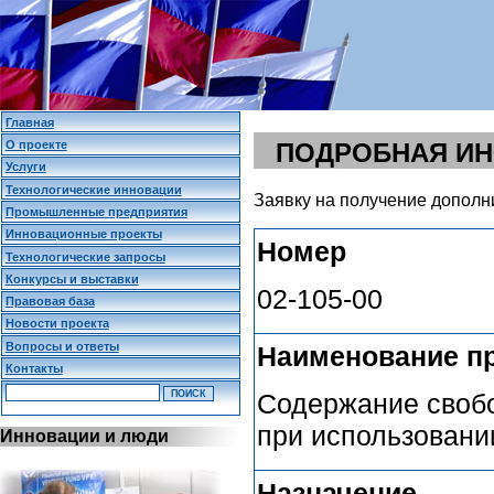
Главная
О проекте
ПОДРОБНАЯ И
Услуги
Технологические инновации
Заявку на получение дополн
Промышленные предприятия
Инновационные проекты
Номер
Технологические запросы
Конкурсы и выставки
02-105-00
Правовая база
Новости проекта
Вопросы и ответы
Наименование п
Контакты
Содержание свобо
при использовани
Инновации и люди
Назначение