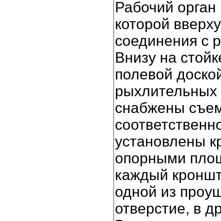
Рабочий орган 
которой вверх
соединения с 
Внизу на стойк
полевой доско
рыхлительных 
снабжены съем
соответственн
установлены кр
опорными площ
каждый кронште
одной из проу
отверстие, в д