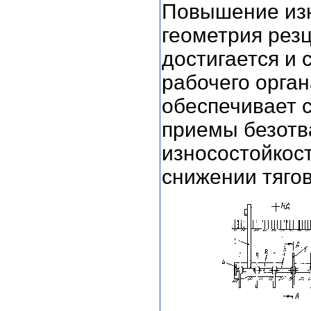
Повышение изн
геометрия резц
достигается и 
рабочего орган
обеспечивает 
приемы безотва
износостойкос
снижении тягов